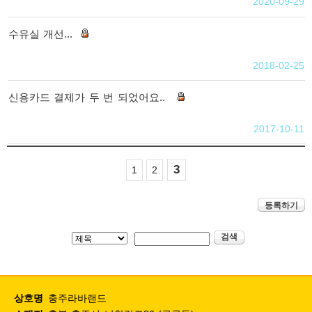
2020-09-29
공지사항
라바포토
글
이용후기
라바랜드 FAQ
수유실 개선...
불편사항신고
비
지점소개
밀
2018-02-25
글
평촌의왕점
어린이비전센터점
신용카드 결제가 두 번 되었어요..
화도체육문화센터점
비
밀
2017-10-11
글
3
1
2
등록하기
상호명
충주라바랜드