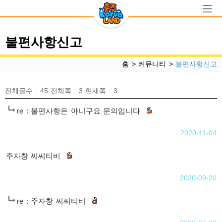
충주라바랜드
불편사항신고
라바랜드소개
캐릭터소개
홍보영상
오시는길
홈 >
커뮤니티
>
불편사항신고
시설안내
전체글수 :
45
전체쪽 :
3
현재쪽 :
3
둘러보기
실외놀이터
옥상놀이터
실내놀이터
re : 불편사항은 아니구요 문의입니다
편의시설
주변이용시설
┗
비
밀
이용안내
2020-11-04
글
이용요금
생일파티
주자창 씨씨티비
비
이벤트
밀
2020-09-20
글
공연안내
이벤트
re : 주자창 씨씨티비
커뮤니티
┗
비
밀